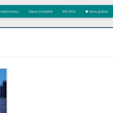
Hadj & Omra
Séjour Combiné
Eté 2016
Devis gratuit